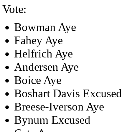
Vote:
Bowman
Aye
Fahey
Aye
Helfrich
Aye
Andersen
Aye
Boice
Aye
Boshart Davis
Excused
Breese-Iverson
Aye
Bynum
Excused