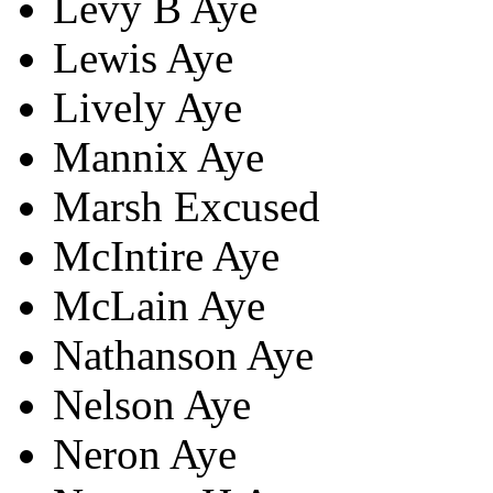
Levy B
Aye
Lewis
Aye
Lively
Aye
Mannix
Aye
Marsh
Excused
McIntire
Aye
McLain
Aye
Nathanson
Aye
Nelson
Aye
Neron
Aye